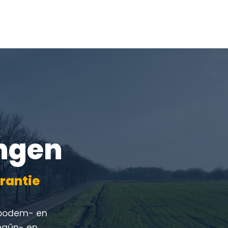
ingen
arantie
, bodem- en
Begûn- en