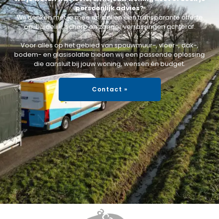
persoonlijk advies?
Wij denken met je mee en stellen een transparante offerte
op. Duidelijk, scherp en zonder verrassingen achteraf.
Voor alles op het gebied van spouwmuur-, vloer-, dak-,
bodem- en glasisolatie bieden wij een passende oplossing
die aansluit bij jouw woning, wensen én budget.
Contact »