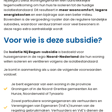
Nij Begun) biedt woningeigenaren een aantrekkelijke
tegemoetkoming om hun huis te isoleren tot de huidige
isolatiestandaard. Dit resulteert in
meer wooncomfort
,
lagere
energiekosten
en een bijdrage aan een beter milieu.
Bovendien is de vergoeding royaler dan de reguliere landelijke
subsidies, waardoor verduurzamen voor veel bewoners in
deze regio extra aantrekkelijk wordt
Voor wie is deze subsidie?
De
Isolatie Nij Begun-subsidie
is bedoeld voor
huiseigenaren in de regio
Noord-Nederland
die hun woning
willen isoleren en ventileren volgens de isolatiestandaard.
Je komt in aanmerking als u aan de volgende voorwaarden
voldoet:
Je bent eigenaar van een woning in de provincie
Groningen of in de Noord-Drentse gemeenten Aa en
Hunze, Noordenveld of Tynaarlo
Zowel particuliere woningeigenaren als verhuurders en
Verenigingen van Eigenaren (VvE’s) kunnen van de
regeling gebruikmaken. Verhuurders en VvE’s dienen de