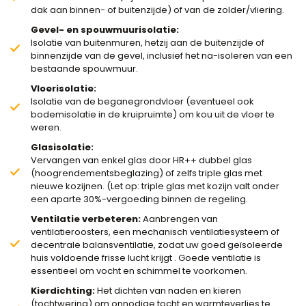
dak aan binnen- of buitenzijde) of van de zolder/vliering.
Gevel- en spouwmuurisolatie:
Isolatie van buitenmuren, hetzij aan de buitenzijde of
binnenzijde van de gevel, inclusief het na-isoleren van een
bestaande spouwmuur.
Vloerisolatie:
Isolatie van de beganegrondvloer (eventueel ook
bodemisolatie in de kruipruimte) om kou uit de vloer te
weren.
Glasisolatie:
Vervangen van enkel glas door HR++ dubbel glas
(hoogrendementsbeglazing) of zelfs triple glas met
nieuwe kozijnen. (Let op: triple glas met kozijn valt onder
een aparte 30%-vergoeding binnen de regeling.
Ventilatie verbeteren:
Aanbrengen van
ventilatieroosters, een mechanisch ventilatiesysteem of
decentrale balansventilatie, zodat uw goed geïsoleerde
huis voldoende frisse lucht krijgt . Goede ventilatie is
essentieel om vocht en schimmel te voorkomen.
Kierdichting:
Het dichten van naden en kieren
(tochtwering) om onnodige tocht en warmteverlies te