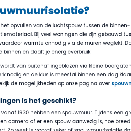
ouwmuurisolatie?
 het opvullen van de luchtspouw tussen de binnen
iemateriaal. Bij veel woningen die zijn gebouwd tus
 waardoor warmte onnodig via de muren weglekt. D
e binnen en daalt je energieverbruik.
 wordt van buitenaf ingeblazen via kleine boorgaten i
k nodig en de klus is meestal binnen een dag klaar.
Bekijk de mogelijkheden op onze pagina over
spouwm
ingen is het geschikt?
vanaf 1930 hebben een spouwmuur. Tijdens een gra
en camera of er een spouw aanwezig is, hoe breed d
rt. Zo weet je vooraf zeker of spouwmuurisolatie zinv