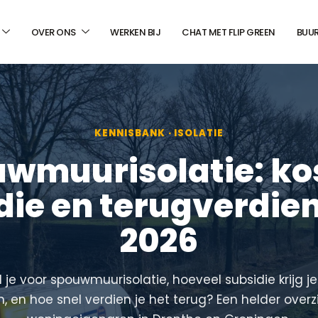
OVER ONS
WERKEN BIJ
CHAT MET FLIP GREEN
BUU
KENNISBANK · ISOLATIE
wmuurisolatie: ko
die en terugverdient
2026
je voor spouwmuurisolatie, hoeveel subsidie krijg je
n, en hoe snel verdien je het terug? Een helder overz