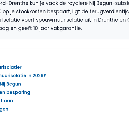
d-Drenthe kun je vaak de royalere Nij Begun-subsid
% op je stookkosten bespaart, ligt de terugverdienti
ng Isolatie voert spouwmuurisolatie uit in Drenthe en
ag en geeft 10 jaar vakgarantie.
isolatie?
urisolatie in 2026?
 Nij Begun
 en besparing
et aan
agen