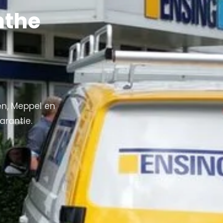
nthe
en, Meppel en
arantie.