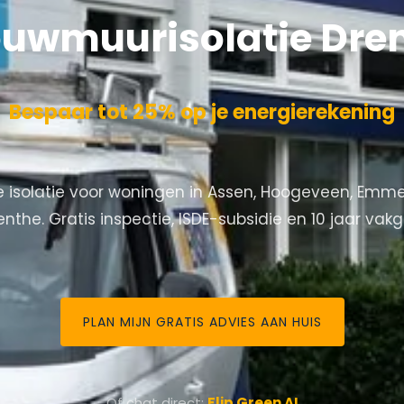
uwmuurisolatie Dre
Bespaar tot 25% op je energierekening
e isolatie voor woningen in Assen, Hoogeveen, Emm
enthe. Gratis inspectie, ISDE-subsidie en 10 jaar vakg
PLAN MIJN GRATIS ADVIES AAN HUIS
Of chat direct:
Flip Green AI