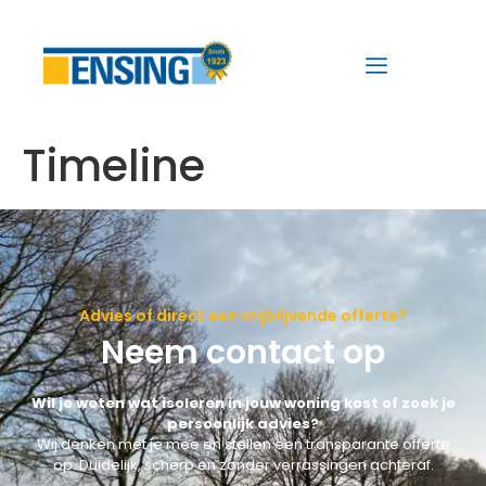
Timeline
Advies of direct een vrijblijvende offerte?
Neem contact op
Wil je weten wat isoleren in jouw woning kost of zoek je
persoonlijk advies?
Wij denken met je mee en stellen een transparante offerte
op. Duidelijk, scherp en zonder verrassingen achteraf.