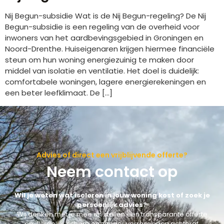
Nij Begun-subsidie Wat is de Nij Begun-regeling? De Nij
Begun-subsidie is een regeling van de overheid voor
inwoners van het aardbevingsgebied in Groningen en
Noord-Drenthe. Huiseigenaren krijgen hiermee financiële
steun om hun woning energiezuinig te maken door
middel van isolatie en ventilatie. Het doel is duidelijk:
comfortabele woningen, lagere energierekeningen en
een beter leefklimaat. De […]
Advies of direct een vrijblijvende offerte?
Neem contact op
Wil je weten wat isoleren in jouw woning kost of zoek je
persoonlijk advies?
Wij denken met je mee en stellen een transparante offerte
op. Duidelijk, scherp en zonder verrassingen achteraf.