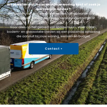
Wil je weten wat isoleren in jouw woning kost of zoek je
persoonlijk advies?
Wij denken met je mee en stellen een transparante offerte
op. Duidelijk, scherp en zonder verrassingen achteraf.
Voor alles op het gebied van spouwmuur-, vloer-, dak-,
bodem- en glasisolatie bieden wij een passende oplossing
die aansluit bij jouw woning, wensen én budget.
Contact »