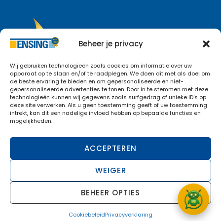
Beheer je privacy
Wij gebruiken technologieën zoals cookies om informatie over uw
apparaat op te slaan en/of te raadplegen. We doen dit met als doel om
de beste ervaring te bieden en om gepersonaliseerde en niet-
gepersonaliseerde advertenties te tonen. Door in te stemmen met deze
technologieën kunnen wij gegevens zoals surfgedrag of unieke ID's op
deze site verwerken. Als u geen toestemming geeft of uw toestemming
intrekt, kan dit een nadelige invloed hebben op bepaalde functies en
mogelijkheden.
ACCEPTEREN
Cookiebeleid
Privacyverklaring
WEIGER
BEHEER OPTIES
Copyright © 2026
Ensing Isolatie
. Design &
Cookiebeleid
Privacyverklaring
realisatie
De Leo Media